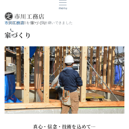
menu
技術と信頼を代々、受け継いできました
市川工務店
家づくり
家づくり
お問合せ
真心・信念・技術を込めて…